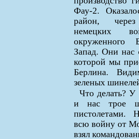
производство г
Фау-2. Оказал
район, чере
немецких в
окруженного Б
Запад. Они нас 
которой мы при
Берлина. Види
зеленых шинелей
Что делать? У 
и нас трое ш
пистолетами. 
всю войну от Мо
взял командовани