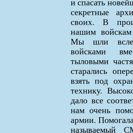
и спасать новей
секретные арх
своих. В про
нашим войскам
Мы шли всле
войсками вм
тыловыми частя
старались опер
взять под охр
технику. Высок
дало все соотве
нам очень пом
армии. Помогала
называемый С