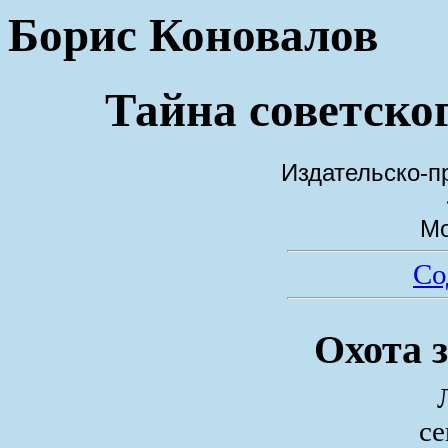
Борис Коновалов
Тайна советско
Издательско-п
Мо
Со
Охота 
с