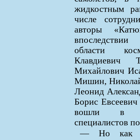
жидкостным ра
числе сотрудн
авторы «Кат
впоследствии
области кос
Клавдиевич Т
Михайлович Иса
Мишин, Николай
Леонид Алексан
Борис Евсеевич 
вошли в «я
специалистов по
— Но как н