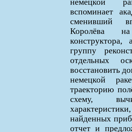
немецкой ра
вспоминает ак
сменивший в
Королёва н
конструктора,
группу рекон
отдельных ос
восстановить до
немецкой рак
траекторию пол
схему, выч
характеристик
найденных прибо
отчет и предло