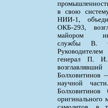
промышленност
в свою систему
НИИ-1, объед
ОКБ-293, возг
майором инже
службы В. Ф
Руководителем
генерал П. И
возглавляв
Болховитинов —
научной част
Болховитинов 
оригинального 
самолетов, в