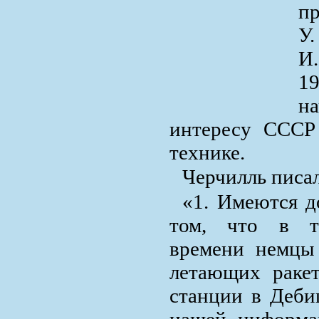
п
У
И
1
н
интересу СССР
технике.
Черчилль писал
«1. Имеются д
том, что в те
времени немцы
летающих ракет
станции в Деби
нашей информа