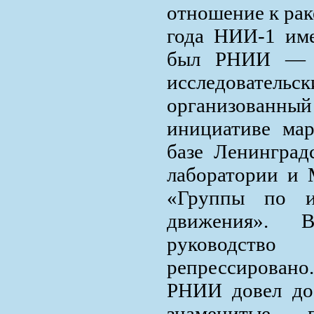
отношение к рак
года НИИ-1 име
был РНИИ — «
исследовате
организованн
инициативе мар
базе Ленинград
лаборатории и
«Группы по и
движения». 
руководс
репрессировано
РНИИ довел до
знаменитые п